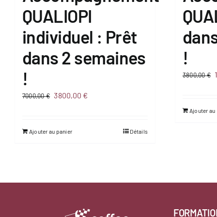
QUALIOPI
QUAL
individuel : Prêt
dans
dans 2 semaines
!
!
3800,00
€
Le
Le
3800,00
€
7000,00
€
prix
prix
Ajouter au
initial
actuel
Ajouter au panier
Détails
était :
est :
7000,00 €.
3800,00 €.
FORMATIO