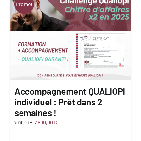
Promo!
Accompagnement QUALIOPI
individuel : Prêt dans 2
semaines !
Le
Le
3800,00
€
7000,00
€
prix
prix
initial
actuel