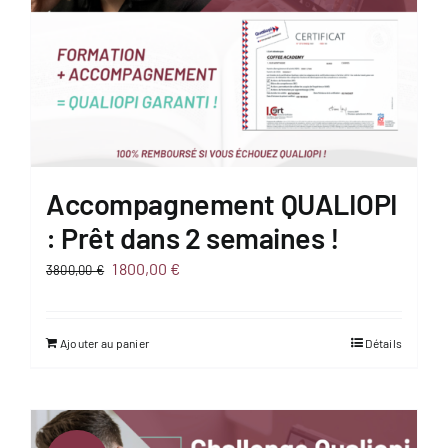
Accompagnement QUALIOPI
: Prêt dans 2 semaines !
Le
Le
1800,00
€
3800,00
€
prix
prix
initial
actuel
Ajouter au panier
Détails
était :
est :
3800,00 €.
1800,00 €.