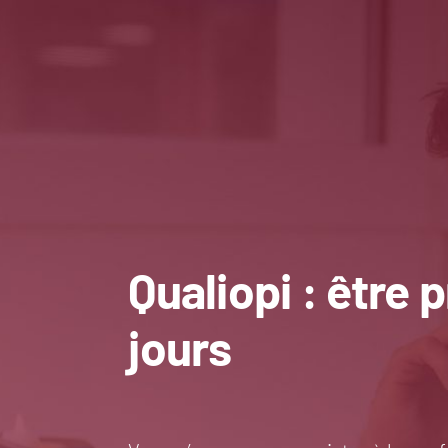
Passer
au
contenu
Qualiopi : être p
jours