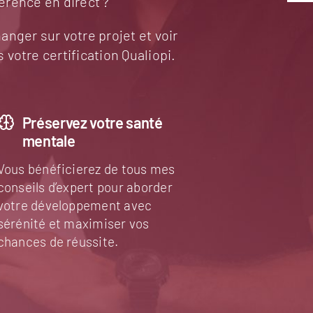
férence en direct ?
ger sur votre projet et voir
otre certification Qualiopi.
Préservez votre santé
mentale
Vous bénéficierez de tous mes
conseils d’expert pour aborder
votre développement avec
sérénité et maximiser vos
chances de réussite.