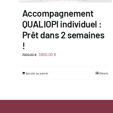
Accompagnement
QUALIOPI individuel :
Prêt dans 2 semaines
!
Le
Le
3800,00
€
7000,00
€
prix
prix
initial
actuel
Ajouter au panier
Détails
était :
est :
7000,00 €.
3800,00 €.