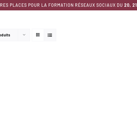
RES PLACES POUR LA FORMATION RÉSEAUX SOCIAUX DU
20, 2
Nos formations
Nous découvrir
Ressour
oduits