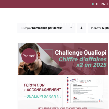
Passer
DERNIÈ
au
contenu
Trier par
Commande par défaut
Montrer
12 pr
Promo!